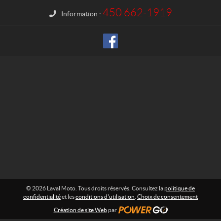
t
o
450 662-1919
Information :
© 2026 Laval Moto. Tous droits réservés. Consultez la
politique de
confidentialité
et les
conditions d'utilisation
.
Choix de consentement
Création de site Web
par