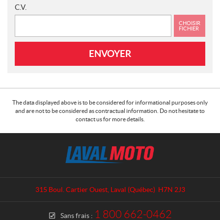
C.V.
CHOISIR
FICHIER
ENVOYER
The data displayed above is to be considered for informational purposes only
and are not to be considered as contractual information. Do not hesitate to
contact us for more details.
C
L
o
a
n
v
t
a
a
l
315 Boul. Cartier Ouest
,
Laval
(Québec)
H7N 2J3
c
M
t
o
1 800 662-0462
Sans frais :