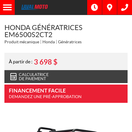
HONDA GÉNÉRATRICES
EM6500S2CT2
Produit mécanique
Honda
Génératrices
3 698
$
À partir de :
CALCULATRICE
DE PAIEMENT
FINANCEMENT FACILE
DEMANDEZ UNE PRÉ-APPROBATION