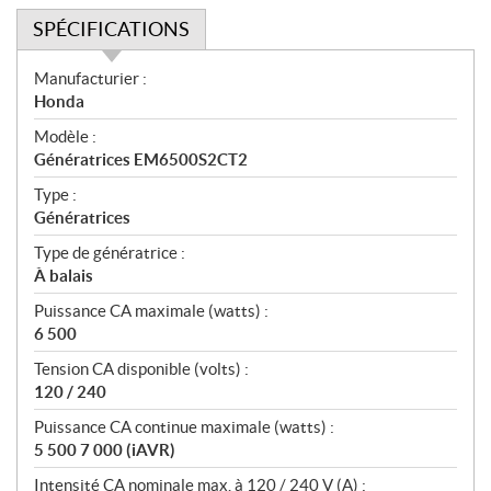
SPÉCIFICATIONS
S
Manufacturier :
p
Honda
é
Modèle :
c
Génératrices EM6500S2CT2
i
f
Type :
i
Génératrices
c
Type de génératrice :
a
À balais
t
Puissance CA maximale (watts) :
i
6 500
o
n
Tension CA disponible (volts) :
s
120 / 240
Puissance CA continue maximale (watts) :
5 500 7 000 (iAVR)
Intensité CA nominale max. à 120 / 240 V (A) :