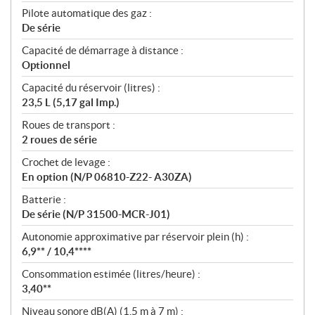
Pilote automatique des gaz :
De série
Capacité de démarrage à distance :
Optionnel
Capacité du réservoir (litres) :
23,5 L (5,17 gal Imp.)
Roues de transport :
2 roues de série
Crochet de levage :
En option (N/P 06810-Z22- A30ZA)
Batterie :
De série (N/P 31500-MCR-J01)
Autonomie approximative par réservoir plein (h) :
6,9** / 10,4****
Consommation estimée (litres/heure) :
3,40**
Niveau sonore dB(A) (1,5 m à 7 m) :