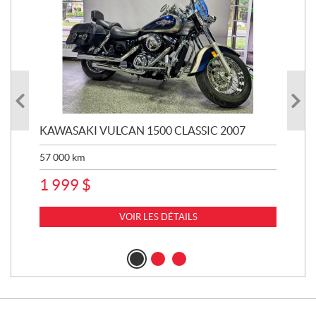
KAWASAKI VULCAN 1500 CLASSIC 2007
YA
57 000
km
115
1 999
$
7 
VOIR LES DÉTAILS